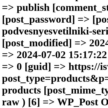
=> publish [comment_sta
[post_password] => [p
podvesnyesvetilniki-ser
[post_modified] => 202
=> 2024-07-02 15:17:22 
=> 0 [guid] => https://is
post_type=products&p=
products [post_mime_ty
raw ) [6] => WP_Post Ob