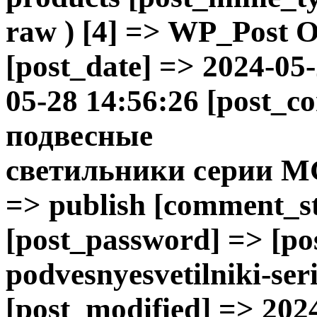
raw ) [4] => WP_Post Ob
[post_date] => 2024-05
05-28 14:56:26 [post_c
подвесные
светильники
серии M
=> publish [comment_sta
[post_password] => [p
podvesnyesvetilniki-ser
[post_modified] => 202