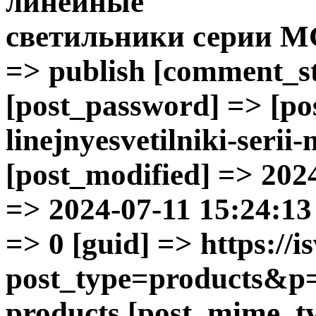
линейные
светильники
серии M
=> publish [comment_sta
[post_password] => [p
linejnyesvetilniki-serii
[post_modified] => 202
=> 2024-07-11 15:24:13 
=> 0 [guid] => https://is
post_type=products&p=
products [post_mime_ty